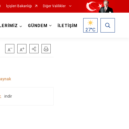
İçişleri Bakanlığı
Diğer Valilikler
LERİMİZ
GÜNDEM
İLETİŞİM
27
°C
indir