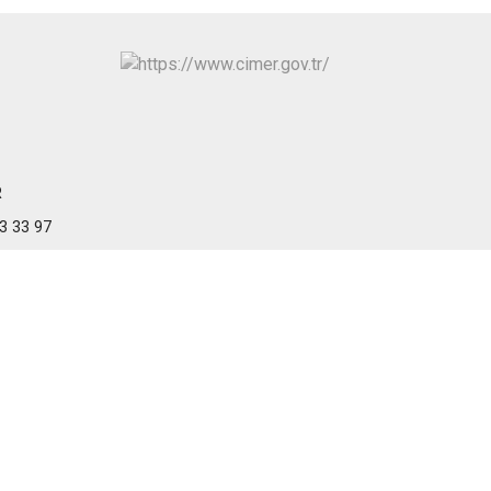
R
13 33 97