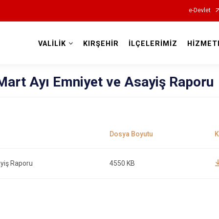
e-Devlet
VALİLİK
KIRŞEHİR
İLÇELERİMİZ
HİZMET
Valilikler
Mart Ayı Emniyet ve Asayiş Raporu
ayiş Raporu
4550 KB