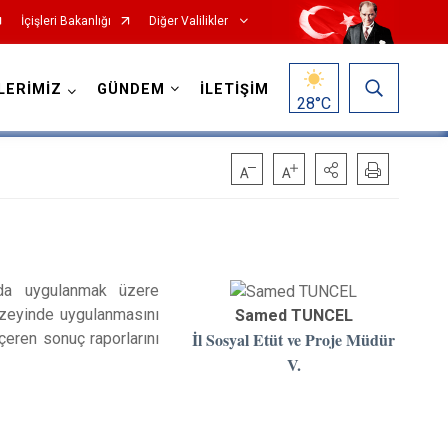
İçişleri Bakanlığı
Diğer Valilikler
LERİMİZ
GÜNDEM
İLETİŞİM
28
°C
ında uygulanmak üzere
 düzeyinde uygulanmasını
Samed TUNCEL
İl Sosyal Etüt ve Proje Müdür
çeren sonuç raporlarını
V.