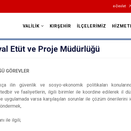
e-Devlet
VALİLİK
KIRŞEHİR
İLÇELERİMİZ
HİZMET
Valilikler
yal Etüt ve Proje Müdürlüğü
ĞÜ GÖREVLER
kça ilin güvenlik ve sosyo-ekonomik politikaları konular
tedbir ve faaliyetlerin, ilgili birimler ile koordine edilerek il
 uygulamada varsa karşılaşılan sorunlar ile çözüm önerilerini i
göndermek,
ı ile ilgili;