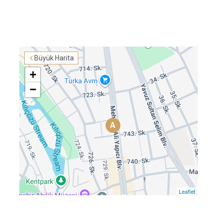
Büyük Harita
+
−
A
Leaflet