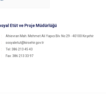
Sosyal Etüt ve Proje Müdürlüğü
Ahievran Mah. Mehmet Ali Yapıcı Blv. No:29 - 40100 Kırşehir
sosyaletut@kirsehir.gov.tr
Tel: 386 213 45 43
Fax: 386 213 33 97