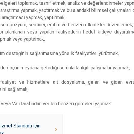
 belgeleri toplamak, tasnif etmek, analiz ve değerlendirmeler yap
 araştırma yapmak, yaptırmak ve bu alandaki bilimsel çalışmaları
 araştırması yapmak, yaptırmak,
, sempozyum, seminer, eğitim ve benzeri etkinlikler düzenlemek,
sı planlanan veya yapılan faaliyetlerin hedef kitleye duyurulm
apmak veya yaptırmak,
lum desteğinin sağlanmasına yönelik faaliyetleri yürütmek,
inde göçün meydana getirdiği sorunlarla ilgili çalışmalar yapmak,
 faaliyet ve hizmetlere ait dosyalama, gelen ve giden evra
sini sağlamak,
veya Vali tarafından verilen benzeri görevleri yapmak.
zmet Standartı için
ız.