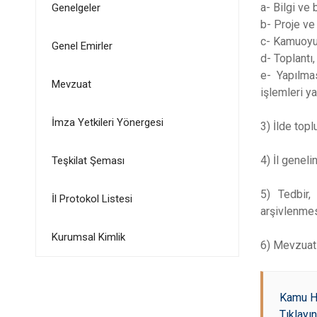
a- Bilgi ve
Genelgeler
b- Proje ve
c- Kamuoyu
Genel Emirler
d- Toplantı
e- Yapılma
Mevzuat
işlemleri y
İmza Yetkileri Yönergesi
3) İlde top
4) İl genel
Teşkilat Şeması
5) Tedbir,
İl Protokol Listesi
arşivlenme
Kurumsal Kimlik
6) Mevzuat 
Kamu Hi
Tıklayın