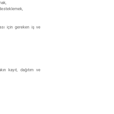
mak,
 desteklemek,
ası için gereken iş ve
kın kayıt, dağıtım ve