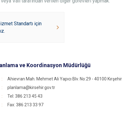
veya Vali tarafından verilen diğer görevleri yapmak.
zmet Standartı için
ız.
Planlama ve Koordinasyon Müdürlüğü
Ahievran Mah. Mehmet Ali Yapıcı Blv. No:29 - 40100 Kırşehir
planlama@kirsehir.gov.tr
Tel: 386 213 45 43
Fax: 386 213 33 97