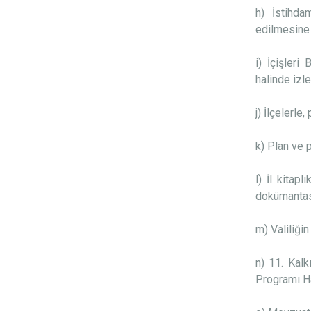
h) İstihda
edilmesine 
i) İçişleri
halinde izl
j) İlçelerl
k) Plan ve 
l) İl kitap
dokümantas
m) Valiliğin
n)
11. Kalk
Programı Ha