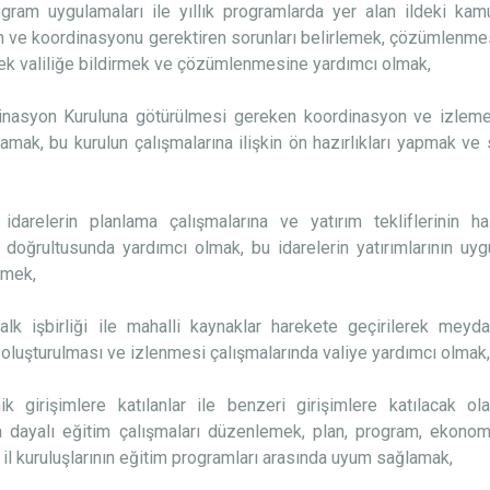
gram uygulamaları ile yıllık programlarda yer alan ildeki kamu
n ve koordinasyonu gerektiren sorunları belirlemek, çözümlenmesi 
ek valiliğe bildirmek ve çözümlenmesine yardımcı olmak,
dinasyon Kuruluna götürülmesi gereken koordinasyon ve izleme
lamak, bu kurulun çalışmalarına ilişkin ön hazırlıkları yapmak ve
 idarelerin planlama çalışmalarına ve yatırım tekliflerinin h
 doğrultusunda yardımcı olmak, bu idarelerin yatırımlarının u
rmek,
halk işbirliği ile mahalli kaynaklar harekete geçirilerek meyd
n oluşturulması ve izlenmesi çalışmalarında valiye yardımcı olmak
k girişimlere katılanlar ile benzeri girişimlere katılacak o
 dayalı eğitim çalışmaları düzenlemek, plan, program, ekono
 il kuruluşlarının eğitim programları arasında uyum sağlamak,