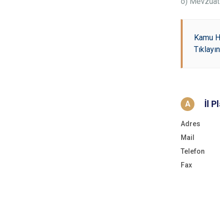
o) Mevzuat 
Kamu Hi
Tıklayın
İl 
A
Adres
Mail
Telefon
Fax