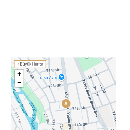
Büyük Harita
+
−
A