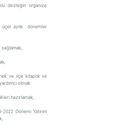
nlü desteğin organize
ını üçer aylık dönemler
ni sağlamak,
ak,
mek ve ilçe kitaplık ve
 yardımcı olmak
ikleri hazırlamak,
0-2022 Dönemi Yatırım
k,