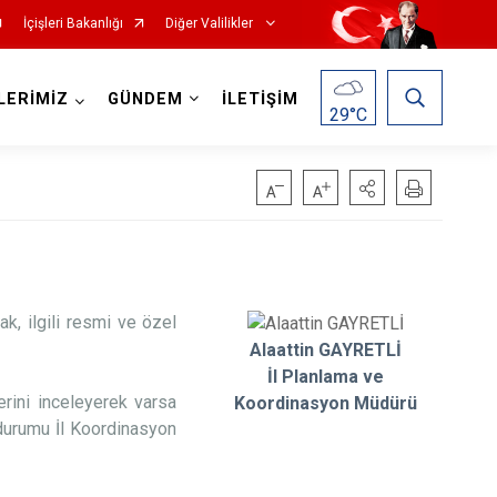
İçişleri Bakanlığı
Diğer Valilikler
LERİMİZ
GÜNDEM
İLETİŞİM
29
°C
k, ilgili resmi ve özel
Alaattin GAYRETLİ
İl Planlama ve
erini inceleyerek varsa
Koordinasyon Müdürü
 durumu İl Koordinasyon