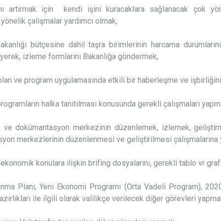
mı artırmak için kendi işini kuracaklara sağlanacak çok yö
yönelik çalışmalar yardımcı olmak,
 Bakanlığı bütçesine dahil taşra birimlerinin harcama durumlar
eyerek, izleme formlarını Bakanlığa göndermek,
e, plan ve program uygulamasında etkili bir haberleşme ve işbirliği
programların halka tanıtılması konusunda gerekli çalışmaları yapm
lık ve dokümantasyon merkezinin düzenlemek, izlemek, geliştir
yon merkezlerinin düzenlenmesi ve geliştirilmesi çalışmalarına
 ekonomik konulara ilişkin brifing dosyalarını, gerekli tablo vr graf
ınma Planı
, Yeni Ekonomi Programı (
Orta Vadeli Program
),
202
zırlıkları
ile ilgili olarak valilikçe verilecek diğer görevleri yapma