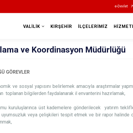
e-Devlet
VALİLİK
KIRŞEHİR
İLÇELERİMİZ
HİZMET
Valilikler
anlama ve Koordinasyon Müdürlüğü
ĞÜ GÖREVLER
onomik ve sosyal yapısını belirlemek amacıyla araştırmalar yapma
an toplanan bilgilerden faydalanarak il envanterini hazırlamak,
amu kuruluşlarınca üst kademelere gönderilecek yatırım teklifl
i uyumsuzluk veya çelişkileri tespit etmek ve bir rapor halinde
unmak,