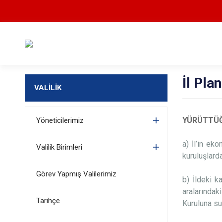
İl Pl
VALİLİK
YÜRÜTTÜ
Yöneticilerimiz
a) İl’in ek
Valilik Birimleri
kuruluşlard
Görev Yapmış Valilerimiz
b) İldeki k
aralarındak
Tarihçe
Kuruluna s