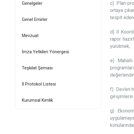
c) Plan-pro
Genelgeler
ortaya çıka
tespit eder
Genel Emirler
d) İl Koor
Mevzuat
rapor hazır
yürütmek,
İmza Yetkileri Yönergesi
e) Mahalli
programları
Teşkilat Şeması
değerlendi
İl Protokol Listesi
f) Devlet-
girişimleri
Kurumsal Kimlik
g) Ekonomi
uygulamaya
konularında