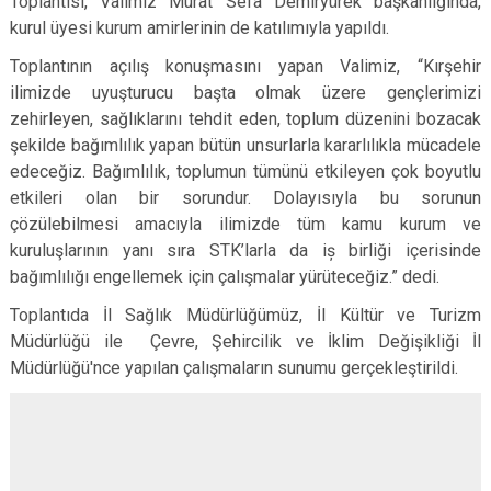
Toplantısı, Valimiz Murat Sefa Demiryürek başkanlığında,
kurul üyesi kurum amirlerinin de katılımıyla yapıldı.
Toplantının açılış konuşmasını yapan Valimiz, “Kırşehir
ilimizde uyuşturucu başta olmak üzere gençlerimizi
zehirleyen, sağlıklarını tehdit eden, toplum düzenini bozacak
şekilde bağımlılık yapan bütün unsurlarla kararlılıkla mücadele
edeceğiz. Bağımlılık, toplumun tümünü etkileyen çok boyutlu
etkileri olan bir sorundur. Dolayısıyla bu sorunun
çözülebilmesi amacıyla ilimizde tüm kamu kurum ve
kuruluşlarının yanı sıra STK’larla da iș birliği içerisinde
bağımlılığı engellemek için çalışmalar yürüteceğiz.” dedi.
Toplantıda İl Sağlık Müdürlüğümüz, İl Kültür ve Turizm
Müdürlüğü ile Çevre, Şehircilik ve İklim Değişikliği İl
Müdürlüğü'nce yapılan çalışmaların sunumu gerçekleştirildi.