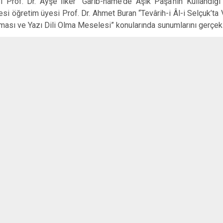
 Prof. Dr. Ayşe İlker “Garîb-nâme’de Âşık Paşa’nın Kullandığı ‘T
esi öğretim üyesi Prof. Dr. Ahmet Buran “Tevârih-i Âl-i Selçuk’ta
ması ve Yazı Dili Olma Meselesi” konularında sunumlarını gerçekle