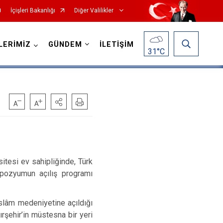
İçişleri Bakanlığı
Diğer Valilikler
LERİMİZ
GÜNDEM
İLETİŞİM
31
°C
sitesi ev sahipliğinde, Türk
mpozyumun açılış programı
slâm medeniyetine açıldığı
rşehir’in müstesna bir yeri