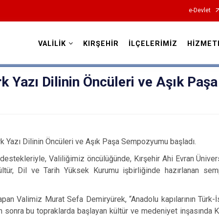
e-Devlet
VALİLİK
KIRŞEHİR
İLÇELERİMİZ
HİZMET
Valilikler
k Yazı Dilinin Öncüleri ve Aşık Paşa
rk Yazı Dilinin Öncüleri ve Aşık Paşa Sempozyumu başladı.
destekleriyle, Valiliğimiz öncülüğünde, Kırşehir Ahi Evran Üniver
ltür, Dil ve Tarih Yüksek Kurumu işbirliğinde hazırlanan se
an Valimiz Murat Sefa Demiryürek, “Anadolu kapılarının Türk-İ
 sonra bu topraklarda başlayan kültür ve medeniyet inşasında Kı