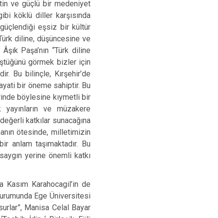
etin ve güçlü bir medeniyet
bi köklü diller karşısında
güçlendiği eşsiz bir kültür
Türk diline, düşüncesine ve
 Âşık Paşa’nın “Türk diline
ştüğünü görmek bizler için
r. Bu bilinçle, Kırşehir’de
ayati bir öneme sahiptir. Bu
inde böylesine kıymetli bir
k yayınların ve müzakere
değerli katkılar sunacağına
anın ötesinde, milletimizin
bir anlam taşımaktadır. Bu
 saygın yerine önemli katkı
a Kasım Karahocagil’in de
 oturumunda Ege Üniversitesi
urlar”, Manisa Celal Bayar