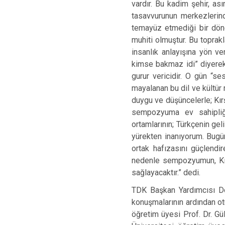
vardır. Bu kadim şehir, as
tasavvurunun merkezlerind
temayüz etmediği bir dönem
muhiti olmuştur. Bu toprak
insanlık anlayışına yön ve
kimse bakmaz idi” diyerek
gurur vericidir. O gün “se
mayalanan bu dil ve kültür 
duygu ve düşüncelerle; Kır
sempozyuma ev sahipliği
ortamlarının; Türkçenin ge
yürekten inanıyorum. Bugün
ortak hafızasını güçlendi
nedenle sempozyumun, Kırşe
sağlayacaktır.” dedi.
TDK Başkan Yardımcısı Do
konuşmalarının ardından otu
öğretim üyesi Prof. Dr. G