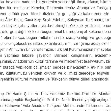
ırlar boyunca sadece bir yerleşim yeri değil; ilmin, irfanın, hikm
en biri olmuştur. Kırşehir, Türkçenin henüz Arapça ve Farsça gi
de; Türk yazı dilinin filizlendiği, geliştiği ve kalıcı eserlerle 
lar; Âşık Paşa, Caca Bey, Şeyh Edebali, Süleyman Türkmani gibi 
ren büyük şahsiyetlere yurtluk etmiştir. Yaklaşık yedi asır önce
 dile getirdiği hakikatin bugün nasıl bir medeniyet köküne dönü
s” olan Türkçe, bugün milletimizin hafızası, kimliği ve geleceğidi
ruhunun gelecek nesillere aktarılması, millî varlığımız açısından h
şehir Ahi Evran Üniversitemizin, Türk Dil Kurumumuzun himayeler
 yapması takdire şayandır. Bilimsel çalışmaların, akademi
lişimine, Anadolu’nun kültür tarihine ve medeniyet tasavvurumuza 
 burada yapılacak çalışmalar, sadece bir akademik etkinlik olm
ren, kültürümüzü yeniden okuyan ve dilimizi geleceğe taşıyan 
hir’in kültürel mirasına ve Türkçenin dünya dilleri arasındaki
ç. Dr. Harun Şahin ve Üniversitemiz Rektörü Prof. Dr. Mustaf
ruma geçildi. Başkanlığını Prof. Dr. Nadir İlhan’ın yaptığı açılış
üler Gülsevin “Eski Anadolu Türkçesi Metinlerinde Türkmence Uns